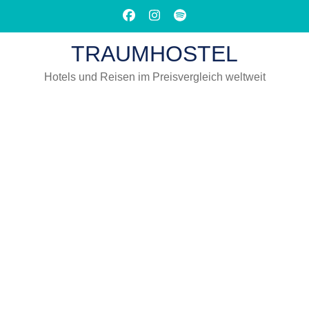
Zum
Inhalt
springen
TRAUMHOSTEL
(Eingabetaste
drücken)
Hotels und Reisen im Preisvergleich weltweit