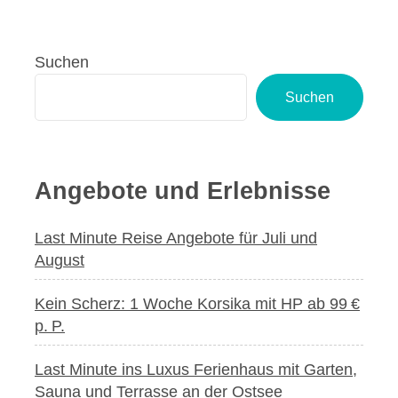
Resort
TAUERN
SPA
Suchen
Zell
am
Suchen
See
–
Kaprun ab
149
Euro
Angebote und Erlebnisse
p.
P.
Last Minute Reise Angebote für Juli und
August
Kein Scherz: 1 Woche Korsika mit HP ab 99 €
p. P.
Last Minute ins Luxus Ferienhaus mit Garten,
Sauna und Terrasse an der Ostsee