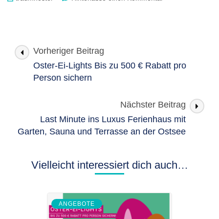
Entdecke
den
Hot
Flash
Beitragsnavigation
Sale
Vorheriger Beitrag
Oster-Ei-Lights Bis zu 500 € Rabatt pro
Person sichern
Nächster Beitrag
Last Minute ins Luxus Ferienhaus mit
Garten, Sauna und Terrasse an der Ostsee
Vielleicht interessiert dich auch…
ANGEBOTE