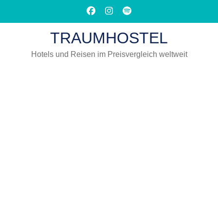
Zum
Inhalt
springen
TRAUMHOSTEL
(Eingabetaste
drücken)
Hotels und Reisen im Preisvergleich weltweit