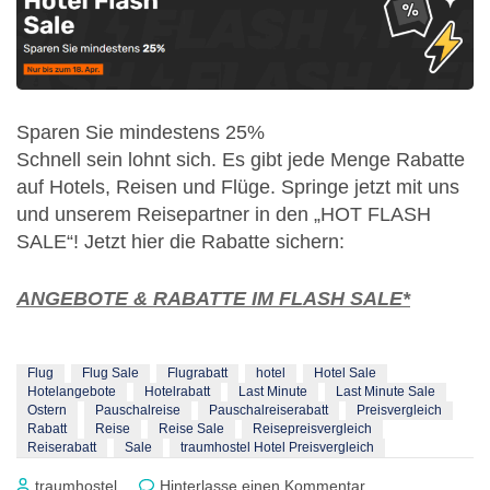
Sparen Sie mindestens 25%
Schnell sein lohnt sich. Es gibt jede Menge Rabatte
auf Hotels, Reisen und Flüge. Springe jetzt mit uns
und unserem Reisepartner in den „HOT FLASH
SALE“! Jetzt hier die Rabatte sichern:
ANGEBOTE & RABATTE IM FLASH SALE*
Flug
Flug Sale
Flugrabatt
hotel
Hotel Sale
Hotelangebote
Hotelrabatt
Last Minute
Last Minute Sale
Ostern
Pauschalreise
Pauschalreiserabatt
Preisvergleich
Rabatt
Reise
Reise Sale
Reisepreisvergleich
Reiserabatt
Sale
traumhostel Hotel Preisvergleich
zu
traumhostel
Hinterlasse einen Kommentar