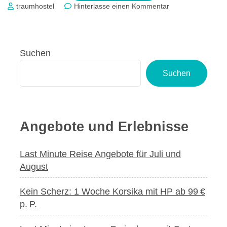
zu
traumhostel
Hinterlasse einen Kommentar
Last
Minute
Reise
Angebote
Suchen
für
Juli
Suchen
und
August
Angebote und Erlebnisse
Last Minute Reise Angebote für Juli und
August
Kein Scherz: 1 Woche Korsika mit HP ab 99 €
p. P.