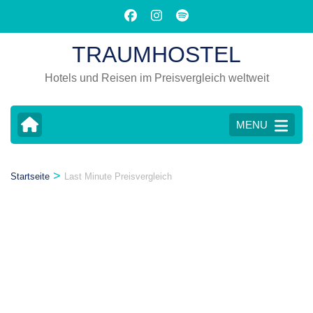
Zum
Inhalt
springen
TRAUMHOSTEL
(Eingabetaste
drücken)
Hotels und Reisen im Preisvergleich weltweit
MENU
>
Startseite
Last Minute Preisvergleich