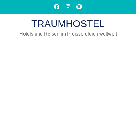
Zum
Inhalt
springen
TRAUMHOSTEL
(Eingabetaste
drücken)
Hotels und Reisen im Preisvergleich weltweit