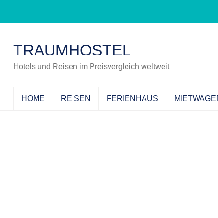
Zum
Inhalt
springen
(Eingabetaste
TRAUMHOSTEL
drücken)
Hotels und Reisen im Preisvergleich weltweit
HOME
REISEN
FERIENHAUS
MIETWAGE