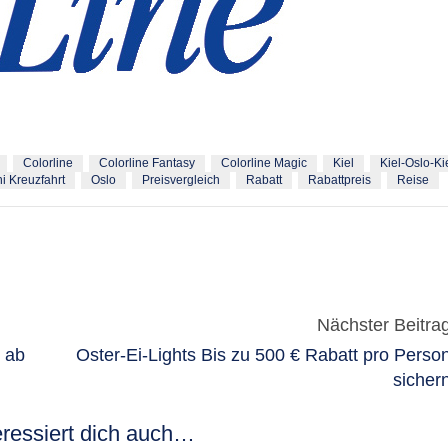
Colorline
Colorline Fantasy
Colorline Magic
Kiel
Kiel-Oslo-Ki
i Kreuzfahrt
Oslo
Preisvergleich
Rabatt
Rabattpreis
Reise
Nächster Beitra
 ab
Oster-Ei-Lights Bis zu 500 € Rabatt pro Perso
sicher
teressiert dich auch…