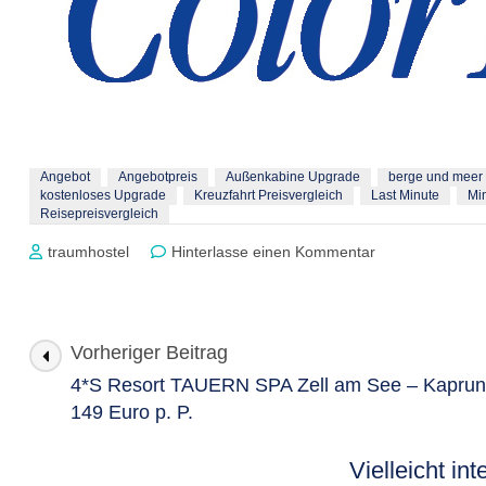
Angebot
Angebotpreis
Außenkabine Upgrade
berge und meer
kostenloses Upgrade
Kreuzfahrt Preisvergleich
Last Minute
Min
Reisepreisvergleich
zu
traumhostel
Hinterlasse einen Kommentar
Colorline
Mini
Kreuzfahrt
Kiel-
Vorheriger Beitrag
Beitragsnavigation
Oslo-
4*S Resort TAUERN SPA Zell am See – Kaprun
Kiel
149 Euro p. P.
Upgrade
Special
–
Vielleicht in
Außenkabine