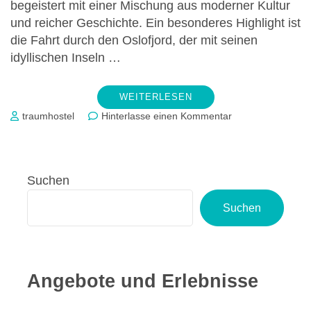
begeistert mit einer Mischung aus moderner Kultur
und reicher Geschichte. Ein besonderes Highlight ist
die Fahrt durch den Oslofjord, der mit seinen
idyllischen Inseln …
WEITERLESEN
zu
traumhostel
Hinterlasse einen Kommentar
Colorline
Mini
Kreuzfahrt
Kiel-
Suchen
Oslo-
Kiel
Suchen
Upgrade
Special
–
Außenkabine
zum
Angebote und Erlebnisse
Preis
der