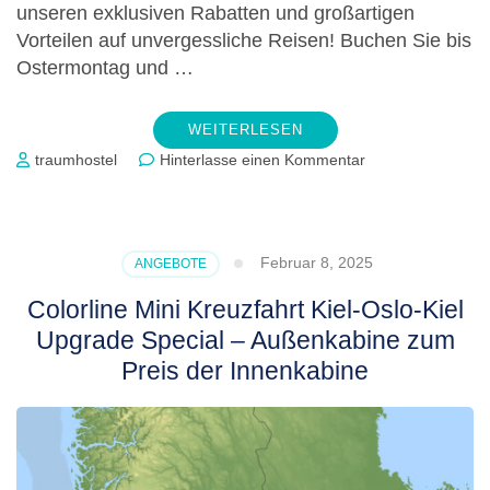
unseren exklusiven Rabatten und großartigen
Vorteilen auf unvergessliche Reisen! Buchen Sie bis
Ostermontag und …
WEITERLESEN
zu
traumhostel
Hinterlasse einen Kommentar
Oster-
Ei-
Lights
Bis
Februar 8, 2025
ANGEBOTE
zu
500
Colorline Mini Kreuzfahrt Kiel-Oslo-Kiel
€
Upgrade Special – Außenkabine zum
Rabatt
Preis der Innenkabine
pro
Person
sichern