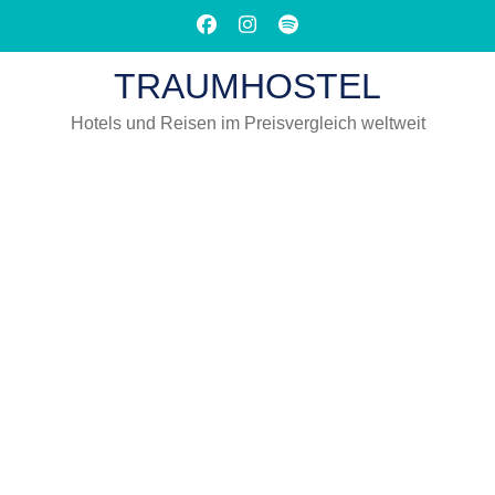
Zum
Inhalt
springen
TRAUMHOSTEL
(Eingabetaste
drücken)
Hotels und Reisen im Preisvergleich weltweit